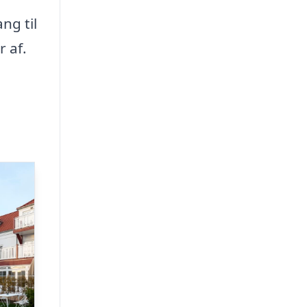
ng til
 af.