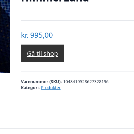
kr.
995,00
Gå til shop
Varenummer (SKU):
1048419528627328196
Kategori:
Produkter