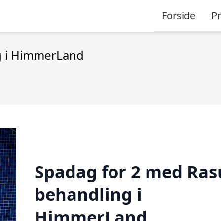
Forside
P
g i HimmerLand
Spadag for 2 med Ras
behandling i
HimmerLand