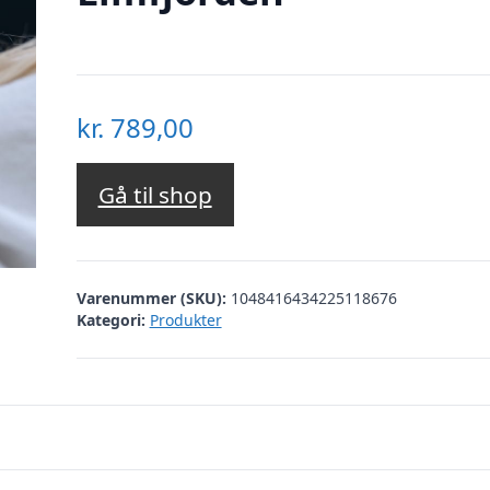
kr.
789,00
Gå til shop
Varenummer (SKU):
1048416434225118676
Kategori:
Produkter